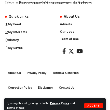
बिहार
भारत
व्यापार
तकनीकी
खेल
लाइफस्टाइल
स्वास्थ्य और फिटनेस
यात्रा
Categories:
Quick Links
About Us
My Feed
Adverts
Our Jobs
My Interests
Term of Use
History
My Saves
About Us
Privacy Policy
Terms & Condition
Correction Policy
Disclaimer
Contact Us
By using this site, you agree to the
Privacy Policy
and
ACCEPT
Copyright © 2025 Bihar Mirror. All rights reserved.
Terms of Use
.